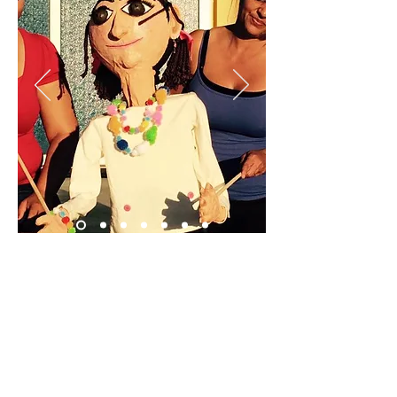
MEaningful
~ 2016
Carla Corona - Productora Associada/Associate
Producer
Megan Nevels
- Artistas educativa y
directores/Teaching Artist and Director
Victor Vazquez - Dramaturgo/Playwright
Cast: Alex Lara, Eric Perry, Hginy Alcantara, Jean
Monte, Kimberlee Rodriguez, Shamsher Warudkar,